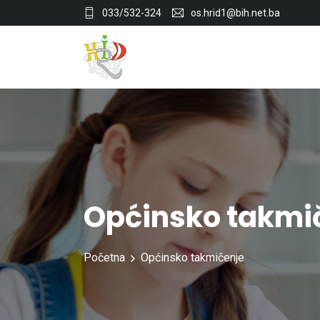
033/532-324
os.hrid1@bih.net.ba
Općinsko takmi
Početna
Općinsko takmičenje