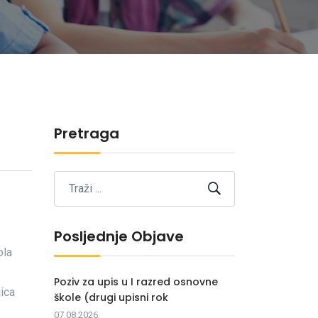
Pretraga
Posljednje Objave
ola
Poziv za upis u I razred osnovne
jica
škole (drugi upisni rok
07.08.2026.