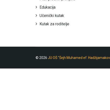
Edukacija
Učenički kutak
Kutak za roditelje
© 2026
JU OŠ "Šejh Muhamed ef. Hadžijamakov