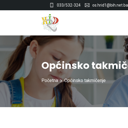
033/532-324
os.hrid1@bih.net.ba
Općinsko takmič
Početna
Općinsko takmičenje