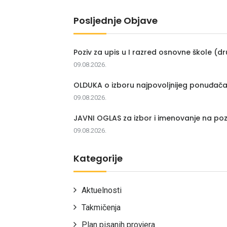
Posljednje Objave
Poziv za upis u I razred osnovne škole (dr
09.08.2026.
OLDUKA o izboru najpovoljnijeg ponuđač
09.08.2026.
JAVNI OGLAS za izbor i imenovanje na poz
09.08.2026.
Kategorije
Aktuelnosti
Takmičenja
Plan pisanih provjera