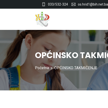
033/532-324
os.hrid1@bih.net.ba
OPĆINSKO TAKMI
Početna
OPĆINSKO TAKMIČENJE