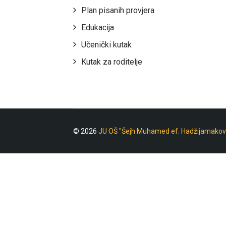
Plan pisanih provjera
Edukacija
Učenički kutak
Kutak za roditelje
© 2026
JU OŠ "Šejh Muhamed ef. Hadžijamakov