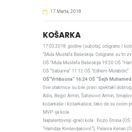
17 Marta, 2018
KOŠARKA
17.03.2018. godine (subota), odigrano I kol
“Mula Mustafa Bašeskija. Odigrane su tri zv
OŠ “Mula Mustafa Bašeskija 19:20 OŠ “Hamd
OŠ “Saburina“ 11:12 OŠ “Edhem Mulabdić“
OŠ“Vrhbosna“ 16:24 OŠ “Šejh Muhamed 
Sve utakmice su bile pravi spektakl dobrog
Adis, Begić Armin, Šahinović Armin, Smajlovi
košarkaše i košarkašice, tako da su ovom pri
MVP-ija kola.
Najtalentovniji igrači kola : Đozo Emina (O
“Hamdija Kreševljaković“), Palavra Kenan (