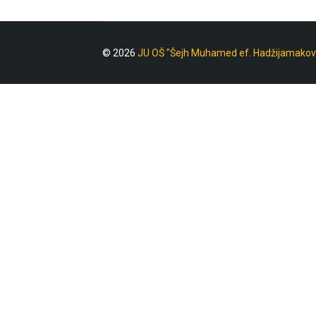
© 2026
JU OŠ "Šejh Muhamed ef. Hadžijamakov