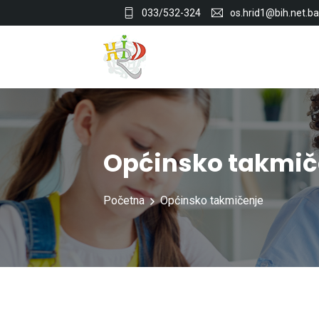
033/532-324
os.hrid1@bih.net.ba
Općinsko takmič
Početna
Općinsko takmičenje