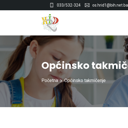
033/532-324
os.hrid1@bih.net.ba
Općinsko takmič
Početna
Općinsko takmičenje