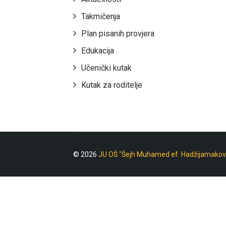
Takmičenja
Plan pisanih provjera
Edukacija
Učenički kutak
Kutak za roditelje
© 2026
JU OŠ "Šejh Muhamed ef. Hadžijamakov