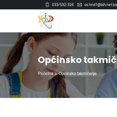
033/532-324
os.hrid1@bih.net.ba
Općinsko takmič
Početna
Općinsko takmičenje