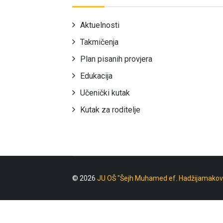
Aktuelnosti
Takmičenja
Plan pisanih provjera
Edukacija
Učenički kutak
Kutak za roditelje
© 2026
JU OŠ "Šejh Muhamed ef. Hadžijamakov