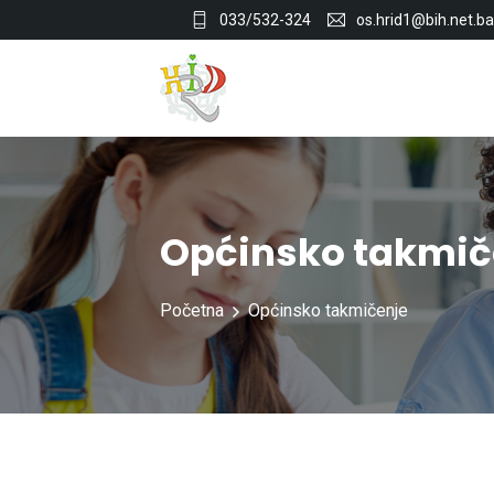
033/532-324
os.hrid1@bih.net.ba
Općinsko takmič
Početna
Općinsko takmičenje