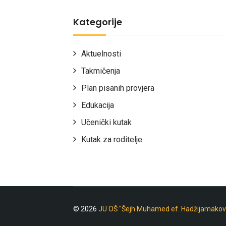
Kategorije
Aktuelnosti
Takmičenja
Plan pisanih provjera
Edukacija
Učenički kutak
Kutak za roditelje
© 2026
JU OŠ "Šejh Muhamed ef. Hadžijamakov