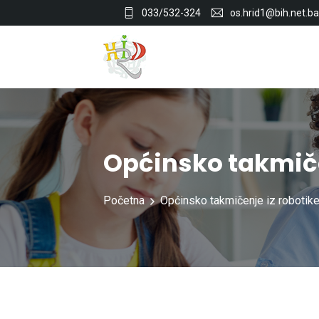
033/532-324
os.hrid1@bih.net.ba
Općinsko takmiče
Početna
Općinsko takmičenje iz robotik