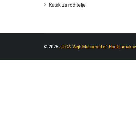
Kutak za roditelje
© 2026
JU OŠ "Šejh Muhamed ef. Hadžijamakov