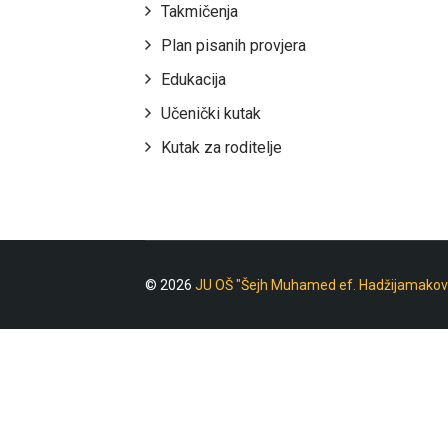
Takmičenja
Plan pisanih provjera
Edukacija
Učenički kutak
Kutak za roditelje
© 2026
JU OŠ "Šejh Muhamed ef. Hadžijamakov