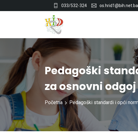
033/532-324
os.hrid1@bih.net.ba
Pedagoški standa
za osnovni odgoj
Početna
Pedagoški standardi i opći norm