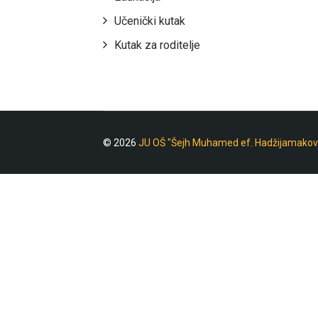
Učenički kutak
Kutak za roditelje
© 2026
JU OŠ "Šejh Muhamed ef. Hadžijamakov