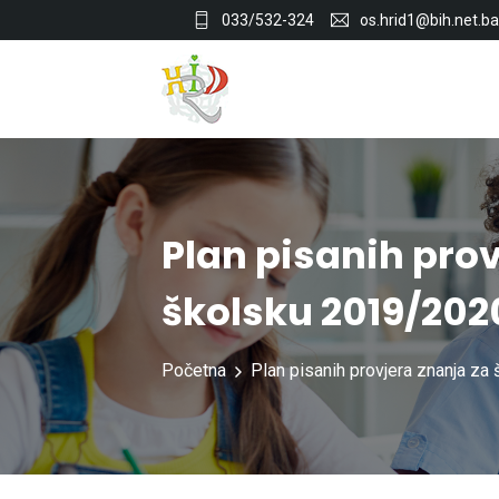
033/532-324
os.hrid1@bih.net.ba
Plan pisanih prov
školsku 2019/202
Početna
Plan pisanih provjera znanja za