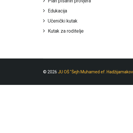
Plan pisanih provjera
Edukacija
Učenički kutak
Kutak za roditelje
© 2026
JU OŠ "Šejh Muhamed ef. Hadžijamakov