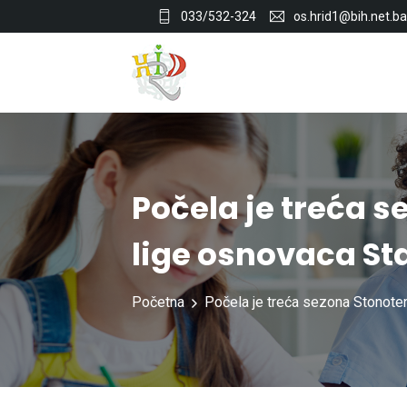
033/532-324
os.hrid1@bih.net.ba
Počela je treća 
lige osnovaca St
Početna
Počela je treća sezona Stonote