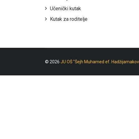
Učenički kutak
Kutak za roditelje
© 2026
JU OŠ "Šejh Muhamed ef. Hadžijamakov