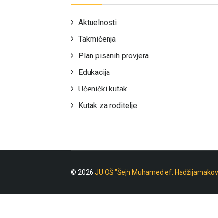
Aktuelnosti
Takmičenja
Plan pisanih provjera
Edukacija
Učenički kutak
Kutak za roditelje
© 2026
JU OŠ "Šejh Muhamed ef. Hadžijamakov