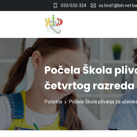
033/532-324
os.hrid1@bih.net.ba
Počela Škola pliv
četvrtog razreda
Početna
Počela Škola plivanja za učenik