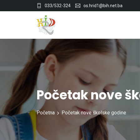
033/532-324
os.hrid1@bih.net.ba
Početak nove šk
Početna
Početak nove školske godine