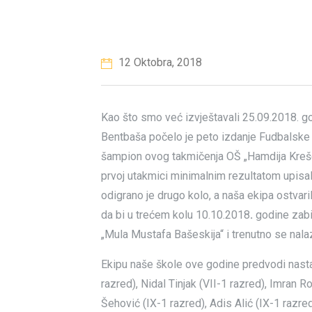
12 Oktobra, 2018
Kao što smo već izvještavali 25.09.2018. go
Bentbaša počelo je peto izdanje Fudbalske l
šampion ovog takmičenja OŠ „Hamdija Krešev
prvoj utakmici minimalnim rezultatom upisal
odigrano je drugo kolo, a naša ekipa ostvar
da bi u trećem kolu 10.10.2018
.
godine zabi
„Mula Mustafa Bašeskija“ i trenutno se nala
Ekipu naše škole ove godine predvodi nastav
razred), Nidal Tinjak (VII-1 razred), Imran R
Šehović (IX-1 razred), Adis Alić (IX-1 razred