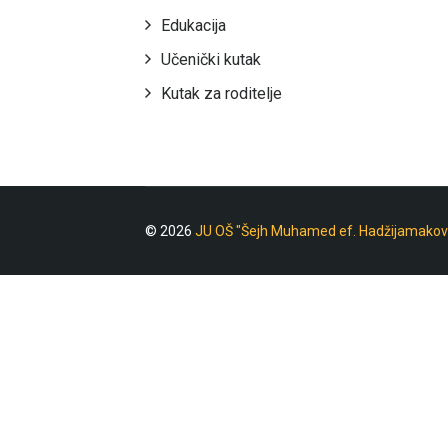
Edukacija
Učenički kutak
Kutak za roditelje
© 2026
JU OŠ "Šejh Muhamed ef. Hadžijamakov