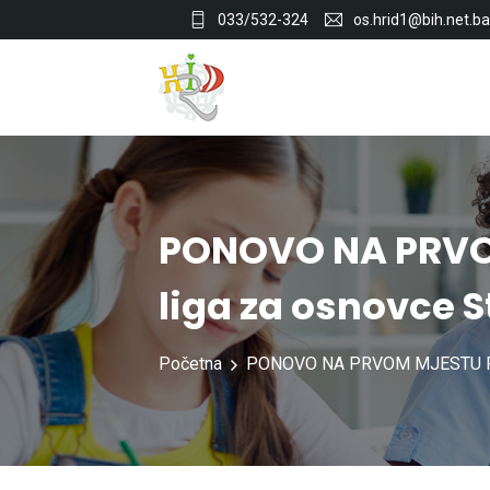
033/532-324
os.hrid1@bih.net.ba
PONOVO NA PRVO
liga za osnovce 
Početna
PONOVO NA PRVOM MJESTU Fudb