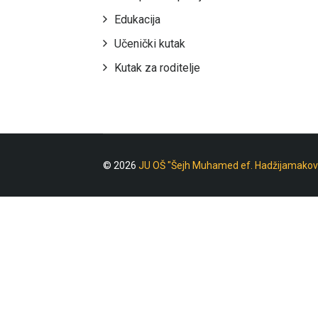
Edukacija
Učenički kutak
Kutak za roditelje
© 2026
JU OŠ "Šejh Muhamed ef. Hadžijamakov