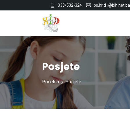
033/532-324
os.hrid1@bih.net.ba
Posjete
Početna
Posjete