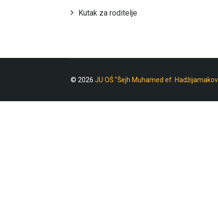
Kutak za roditelje
© 2026
JU OŠ "Šejh Muhamed ef. Hadžijamakov