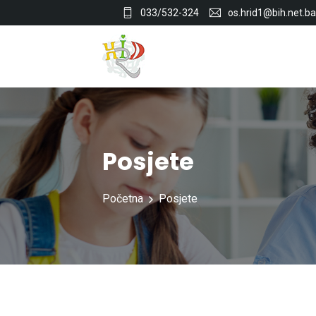
033/532-324
os.hrid1@bih.net.ba
Posjete
Početna
Posjete