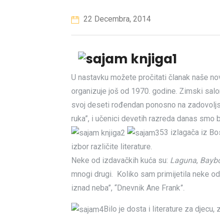
22 Decembra, 2014
U nastavku možete pročitati članak naše n
organizuje još od 1970. godine. Zimski salon
svoj deseti rođendan ponosno na zadovoljstvo
ruka”, i učenici devetih razreda danas smo b
53 izlagača iz Bos
izbor različite literature.
Neke od izdavačkih kuća su:
Laguna
,
Bayb
mnogi drugi. Koliko sam primijetila neke od 
iznad neba”, “Dnevnik Ane Frank”.
Bilo je dosta i literature za djecu, 