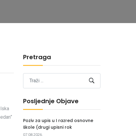
Pretraga
Posljednje Objave
olska
jedan”
Poziv za upis u I razred osnovne
škole (drugi upisni rok
07.08.2026.