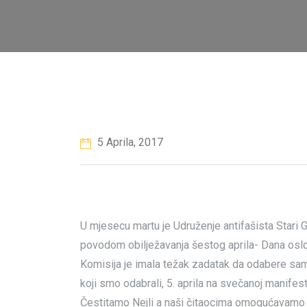
5 Aprila, 2017
U mjesecu martu je Udruženje antifašista Stari G
povodom obilježavanja šestog aprila- Dana osl
Komisija je imala težak zadatak da odabere sam
koji smo odabrali, 5. aprila na svečanoj manifesta
Čestitamo Nejli a naši čitaocima omogućavamo da