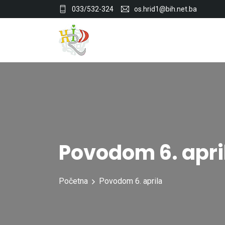
033/532-324
os.hrid1@bih.net.ba
Povodom 6. apri
Početna
Povodom 6. aprila