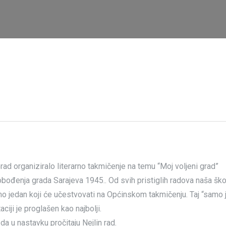
rad organiziralo literarno takmičenje na temu “Moj voljeni grad”
obođenja grada Sarajeva 1945..
Od svih pristiglih radova naša šk
o jedan koji će učestvovati na Općinskom takmičenju. Taj “samo 
ciji je proglašen kao najbolji.
 u nastavku pročitaju Nejlin rad.