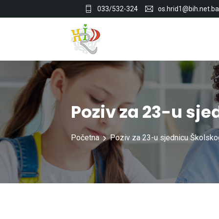
033/532-324
os.hrid1@bih.net.ba
Poziv za 23-u sj
Početna
Poziv za 23-u sjednicu Školsk