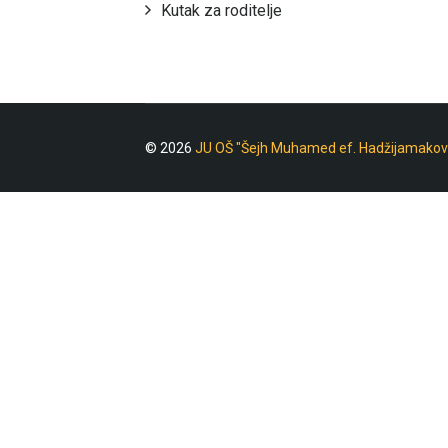
Kutak za roditelje
© 2026
JU OŠ "Šejh Muhamed ef. Hadžijamakov