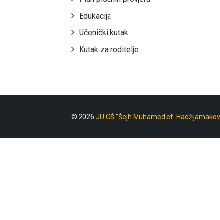
Edukacija
Učenički kutak
Kutak za roditelje
© 2026
JU OŠ "Šejh Muhamed ef. Hadžijamakov