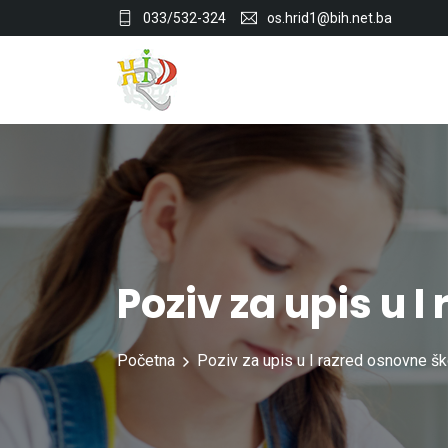
033/532-324
os.hrid1@bih.net.ba
Poziv za upis u 
Početna
Poziv za upis u I razred osnovne šk