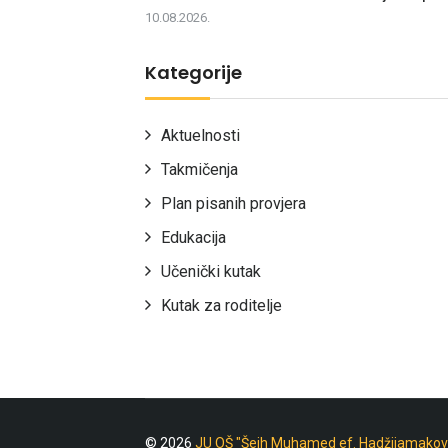
10.08.2026.
Kategorije
Aktuelnosti
Takmičenja
Plan pisanih provjera
Edukacija
Učenički kutak
Kutak za roditelje
© 2026
JU OŠ "Šejh Muhamed ef. Hadžijamakov