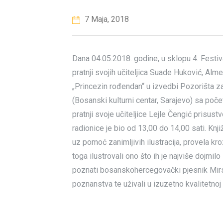
7 Maja, 2018
Dana 04.05.2018. godine, u sklopu 4. Festival
pratnji svojih učiteljica Suade Huković, Alme
„Princezin rođendan“ u izvedbi Pozorišta z
(Bosanski kulturni centar, Sarajevo) sa poče
pratnji svoje učiteljice Lejle Čengić prisust
radionice je bio od 13,00 do 14,00 sati. Knji
uz pomoć zanimljivih ilustracija, provela kr
toga ilustrovali ono što ih je najviše dojmilo
poznati bosanskohercegovački pjesnik Mirsa
poznanstva te uživali u izuzetno kvalitetnoj 