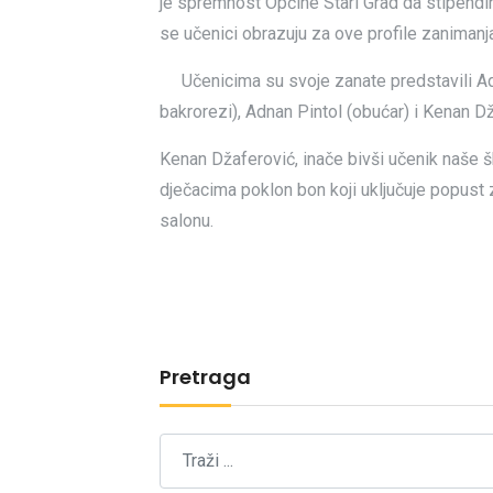
je spremnost Općine Stari Grad da stipendir
se učenici obrazuju za ove profile zanimanja, 
Učenicima su svoje zanate predstavili Adn
bakrorezi), Adnan Pintol (obućar) i Kenan Dža
Kenan Džaferović, inače bivši učenik naše šk
dječacima poklon bon koji uključuje popust
salonu.
Pretraga