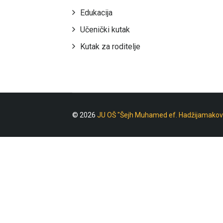
Edukacija
Učenički kutak
Kutak za roditelje
© 2026
JU OŠ "Šejh Muhamed ef. Hadžijamakov