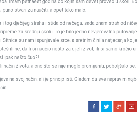
eda. Imam petnaest godina od kojih sam devet proveo u školi. B
, puno stvari za naučiti, a opet tako malo.
e i tog dječijeg straha i stida od nečega, sada znam strah od niče
ripreme za srednju školu. To je bilo jedno nevjerovatno putovanj
 Sitnice su nam ispunjavale srce, a sretnim činila natjecanja ko je 
 ili ne, da li si naučio nešto za cijeli život, ili si samo kročio un
si ipak nešto čuo?!
 način života, a ono što se nije moglo promijeniti, poboljšalo se.
va na svoj način, ali je princip isti. Gledam da sve napravim najb
čin.