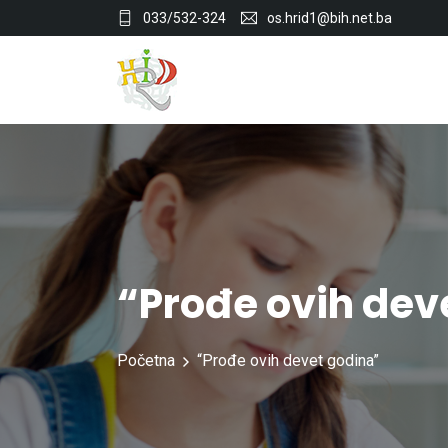
033/532-324
os.hrid1@bih.net.ba
“Prođe ovih dev
Početna
“Prođe ovih devet godina”