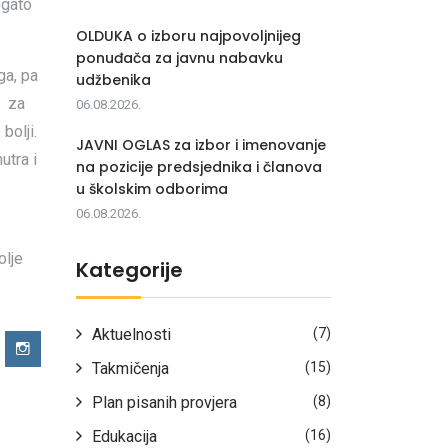
ogato
OLDUKA o izboru najpovoljnijeg
ponuđača za javnu nabavku
ga, pa
udžbenika
e za
06.08.2026.
bolji.
JAVNI OGLAS za izbor i imenovanje
utra i
na pozicije predsjednika i članova
u školskim odborima
06.08.2026.
olje
Kategorije
Aktuelnosti
(7)
Takmičenja
(15)
Plan pisanih provjera
(8)
Edukacija
(16)