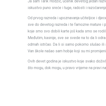
Ja sam Tarik Hodžić, učenik devetog jedan razr
iskustvo puno sreće i tuge, radosti i razočarenja
Od prvog razreda i upoznavanja učiteljice i djec
sve do devetog razreda i te famozne mature i p
koje smo svo dobili karte još kada smo se rodili.
Međutim, kasnije, sve se svede na to da li odrasteš
odmah istrčao. Da li si samo pokorno slušao ili 
Van škole našao sam hobije koji su mi promijenili
Ovih devet godina je iskustvo koje svako doživlja
što mogu, dok mogu, u pravo vrijeme na pravi na