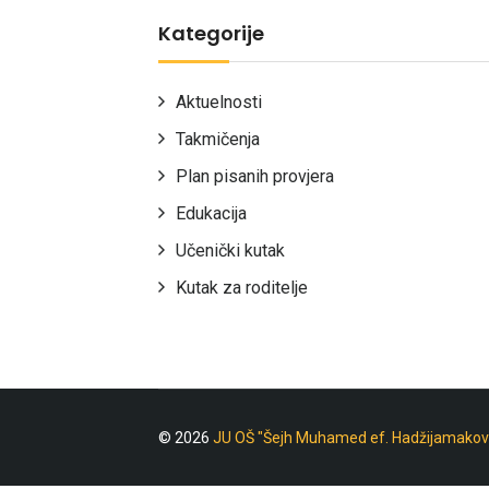
Kategorije
Aktuelnosti
Takmičenja
Plan pisanih provjera
Edukacija
Učenički kutak
Kutak za roditelje
© 2026
JU OŠ "Šejh Muhamed ef. Hadžijamakov