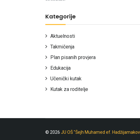
Kategorije
Aktuelnosti
Takmičenja
Plan pisanih provjera
Edukacija
Učenički kutak
Kutak za roditelje
© 2026
JU OŠ "Šejh Muhamed ef. Hadžijamakov