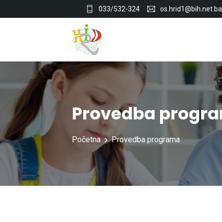
033/532-324
os.hrid1@bih.net.ba
Provedba progr
Početna
Provedba programa