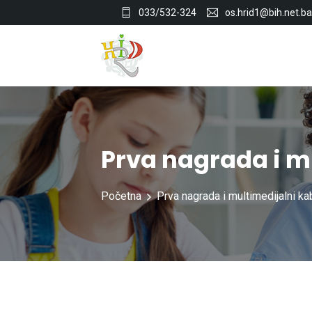
033/532-324
os.hrid1@bih.net.ba
Prva nagrada i m
Početna
Prva nagrada i multimedijalni ka