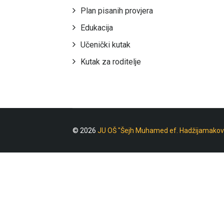
Plan pisanih provjera
Edukacija
Učenički kutak
Kutak za roditelje
© 2026
JU OŠ "Šejh Muhamed ef. Hadžijamakov