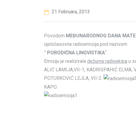
21 Februara, 2013
Povodom
MEĐUNARODNOG DANA
MATE
cjeločasovna radioemisija pod nazivom
”
PORODIČNA LINGVISTIKA
“.
Emisiju je realizirala
dežurna radioekipa
u s
ALIĆ LAMIJA,VII-1, KADRISPAHIĆ ELMA, VI
POTURKOVIĆ LEJLA, VII-2.
KAPO.