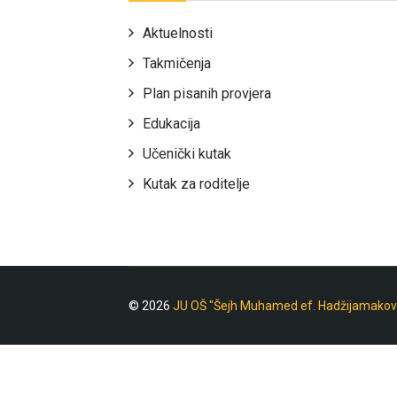
Aktuelnosti
Takmičenja
Plan pisanih provjera
Edukacija
Učenički kutak
Kutak za roditelje
© 2026
JU OŠ "Šejh Muhamed ef. Hadžijamakov