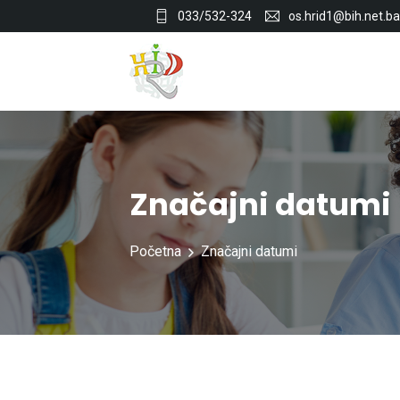
033/532-324
os.hrid1@bih.net.ba
Značajni datumi
Početna
Značajni datumi