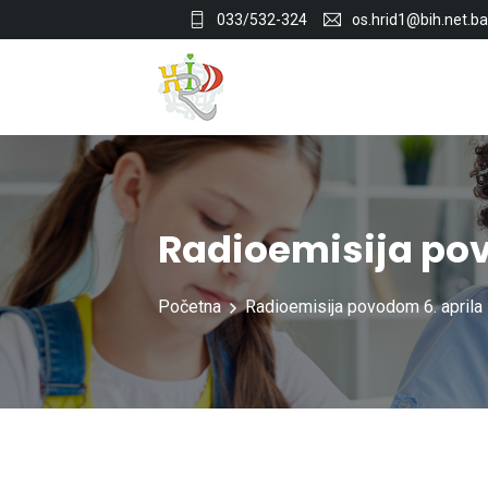
033/532-324
os.hrid1@bih.net.ba
Radioemisija pov
Početna
Radioemisija povodom 6. aprila