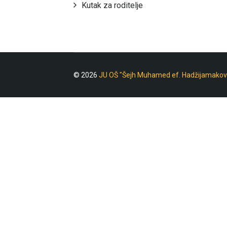
Kutak za roditelje
© 2026
JU OŠ "Šejh Muhamed ef. Hadžijamakov