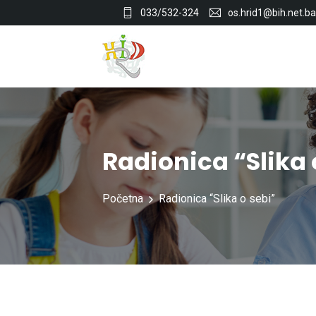
033/532-324
os.hrid1@bih.net.ba
Radionica “Slika 
Početna
Radionica “Slika o sebi”