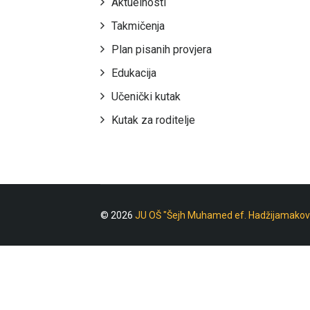
Aktuelnosti
Takmičenja
Plan pisanih provjera
Edukacija
Učenički kutak
Kutak za roditelje
© 2026
JU OŠ "Šejh Muhamed ef. Hadžijamakov