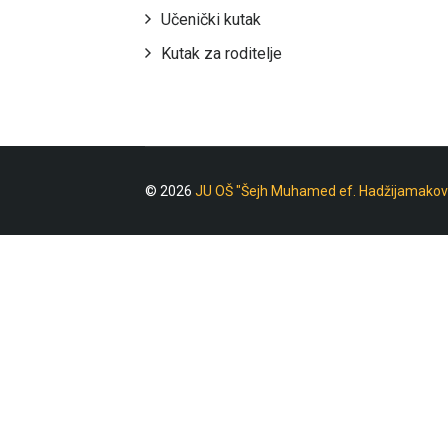
Učenički kutak
Kutak za roditelje
© 2026
JU OŠ "Šejh Muhamed ef. Hadžijamakov