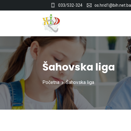
033/532-324
os.hrid1@bih.net.ba
Šahovska liga
Početna
Šahovska liga