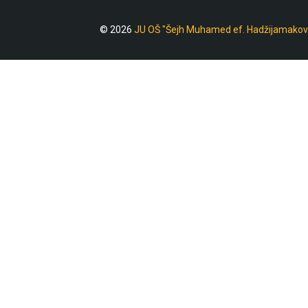
© 2026
JU OŠ "Šejh Muhamed ef. Hadžijamakov