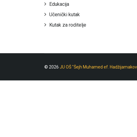
Edukacija
Učenički kutak
Kutak za roditelje
© 2026
JU OŠ "Šejh Muhamed ef. Hadžijamakov