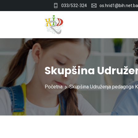
033/532-324
os.hrid1@bih.net.ba
Skupšina Udruže
Početna
Skupšina Udruženja pedagoga 