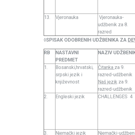
13.
Vjeronauka
Vjeronauka-
udžbenik za 8.
razred
◊
SPISAK ODOBRENIH UDŽBENIKA ZA
DE
RB
NASTAVNI
NAZIV UDŽBENI
PREDMET
1.
Bosanski,hrvatski,
Čitanka
za 9.
srpski jezik i
razred-udžbenik
književnost
Naš jezik
za 9.
razred-udžbenik
2.
Engleski jezik
CHALLENGES 4
3.
Njemački jezik
Njemački-udžben