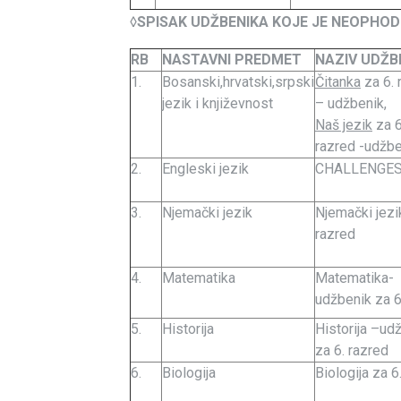
◊
SPISAK UDŽBENIKA KOJE JE NEOPHOD
RB
NASTAVNI PREDMET
NAZIV UDŽB
1.
Bosanski,hrvatski,srpski
Čitanka
za 6. 
jezik i književnost
– udžbenik,
Naš jezik
za 6
razred -udžbe
2.
Engleski jezik
CHALLENGES
3.
Njemački jezik
Njemački jezi
razred
4.
Matematika
Matematika-
udžbenik za 6.
5.
Historija
Historija –ud
za 6. razred
6.
Biologija
Biologija za 6.