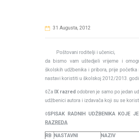
31 Augusta, 2012
Poštovani roditelji i učenici,
da bismo vam uštedjeli vrijeme i omogu
školskih udžbenika i pribora, prije početk
nastavi koristiti u školskoj 2012/2013. godi
◊Za
IX razred
odobren je samo po jedan udžbe
udžbenici autora i izdavača koji su se koristi
◊
SPISAK RADNIH UDŽBENIKA KOJE J
RAZREDA
RB
NASTAVNI
NAZIV