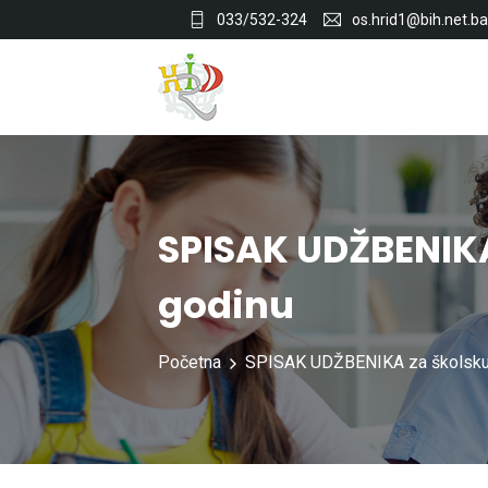
033/532-324
os.hrid1@bih.net.ba
SPISAK UDŽBENIKA
godinu
Početna
SPISAK UDŽBENIKA za školsku