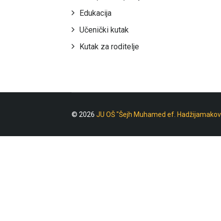
Edukacija
Učenički kutak
Kutak za roditelje
© 2026
JU OŠ "Šejh Muhamed ef. Hadžijamakov