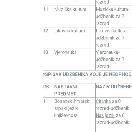
razred
11.
Muzička kultura
Muzička kultura-
udžbenik za 7.
razred
12.
Likovna kultura
Likovna kultura-
udžbenik za 7.
razred
13.
Vjeronauka
Vjeronauka-
udžbenik za 7.
razred
◊
SPISAK UDŽBENIKA KOJE JE NEOPHOD
RB
NASTAVNI
NAZIV UDŽBENI
PREDMET
1.
Bosanski,hrvatski,
Čitanka
za 8.
srpski jezik i
razred-udžbenik
književnost
Naš jezik
za 8.
razred-udžbenik