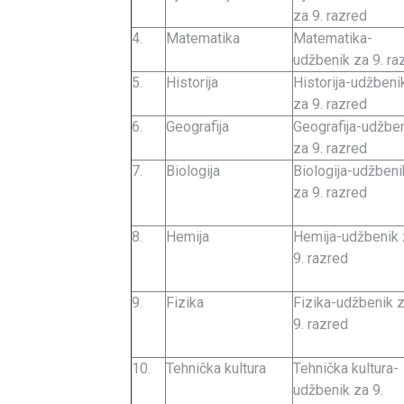
za 9. razred
4.
Matematika
Matematika-
udžbenik za 9. raz
5.
Historija
Historija-udžbeni
za 9. razred
6.
Geografija
Geografija-udžbe
za 9. razred
7.
Biologija
Biologija-udžbeni
za 9. razred
8.
Hemija
Hemija-udžbenik 
9. razred
9.
Fizika
Fizika-udžbenik 
9. razred
10.
Tehnička kultura
Tehnička kultura-
udžbenik za 9.