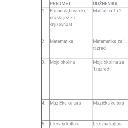
PREDMET
UDŽBENIKA
1.
Bosanski,hrvatski,
Maštalica 1 i 2
srpski jezik i
književnost
2.
Matematika
Matematika za 1.
razred
3.
Moja okolina
Moja okolina za
1.razred
4.
Muzička kultura
Muzička kultura
5.
Likovna kultura
Likovna kultura