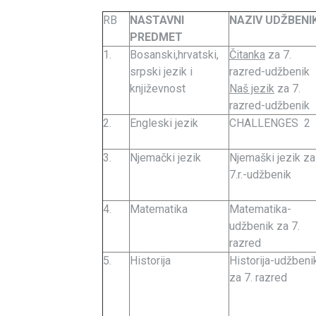
RB
NASTAVNI
NAZIV UDŽBENI
PREDMET
1.
Bosanski,hrvatski,
Čitanka
za 7.
srpski jezik i
razred-udžbenik
književnost
Naš jezik
za 7.
razred-udžbenik
2.
Engleski jezik
CHALLENGES 2
3.
Njemački jezik
Njemaški jezik za
7.r.-udžbenik
4.
Matematika
Matematika-
udžbenik za 7.
razred
5.
Historija
Historija-udžbeni
za 7. razred