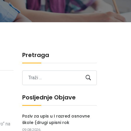
Pretraga
Posljednje Objave
Poziv za upis u I razred osnovne
škole (drugi upisni rok
o“ na
09.08.2026.