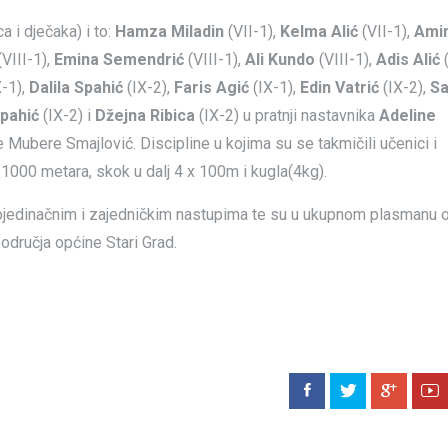
a i dječaka) i to:
Hamza Miladin
(VII-1),
Kelma Alić
(VII-1),
Ami
VIII-1),
Emina Semendrić
(VIII-1),
Ali Kundo
(VIII-1),
Adis Alić
(
-1),
Dalila Spahić
(IX-2),
Faris Agić
(IX-1),
Edin Vatrić
(IX-2),
Sa
spahić
(IX-2) i
Džejna Ribica
(IX-2) u pratnji nastavnika
Adeline
 Mubere Smajlović. Discipline u kojima su se takmičili učenici i
 1000 metara, skok u dalj 4 x 100m i kugla(4kg).
 pojedinačnim i zajedničkim nastupima te su u ukupnom plasmanu o
područja općine Stari Grad.