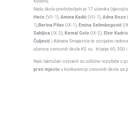
Koševu.
Našu školu predstavljalo je 17 učenika (djevojčic
Hećo
(VII-1),
Amina Kadić
(VII-1),
Adna Đozo
(
1),
Berina Pilav
(IX-1),
Emina Selimbegović
(IX
Sabljica
(IX-2),
Kemal
Golo
(IX-2),
Elvir Kadri
Čuljević
i Adnana Smajevića te socijalne radnice
učenice osnovnih škola KS su : trčanje 60, 300 i
Naši takmičari ostvarili su odlične rezultate u
prvo mjesto
u konkurenciji osnovnih škola sa 