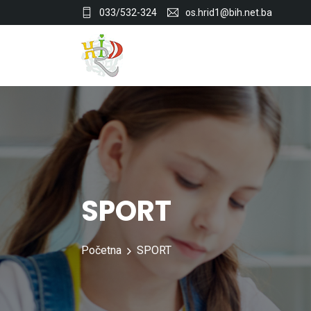
033/532-324
os.hrid1@bih.net.ba
SPORT
Početna
SPORT