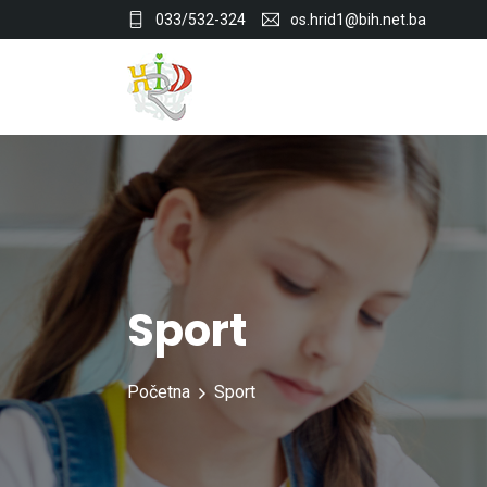
033/532-324
os.hrid1@bih.net.ba
Sport
Početna
Sport