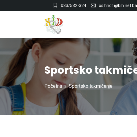
033/532-324
os.hrid1@bih.net.ba
Sportsko takmič
Početna
Sportsko takmičenje