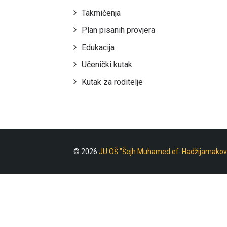
Takmičenja
Plan pisanih provjera
Edukacija
Učenički kutak
Kutak za roditelje
© 2026
JU OŠ "Šejh Muhamed ef. Hadžijamakov