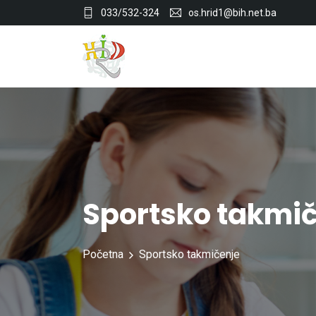
033/532-324
os.hrid1@bih.net.ba
Sportsko takmi
Početna
Sportsko takmičenje