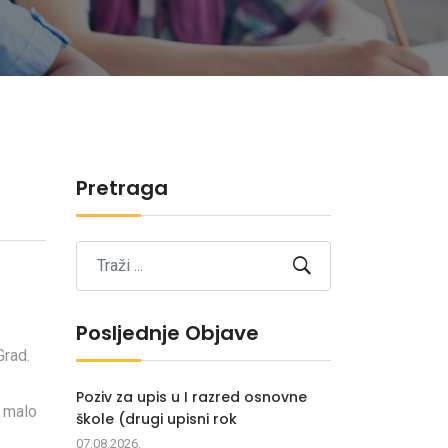
Pretraga
Posljednje Objave
Grad.
Poziv za upis u I razred osnovne
a malo
škole (drugi upisni rok
07.08.2026.