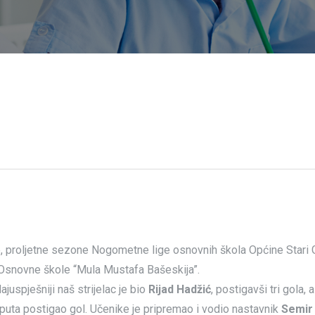
, proljetne sezone Nogometne lige osnovnih škola Općine Stari 
z Osnovne škole “Mula Mustafa Bašeskija”.
juspješniji naš strijelac je bio
Rijad Hadžić
, postigavši tri gola, 
 puta postigao gol. Učenike je pripremao i vodio nastavnik
Semir