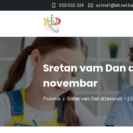
033/532-324
os.hrid1@bih.net.ba
Sretan vam Dan d
novembar
Početna
Sretan vam Dan državnosti – 2