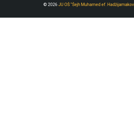
© 2026
JU OŠ "Šejh Muhamed ef. Hadžijamakov