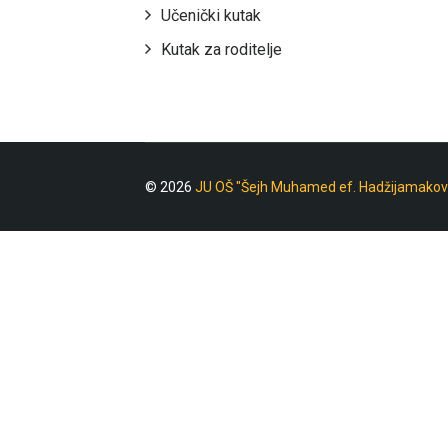
Učenički kutak
Kutak za roditelje
© 2026
JU OŠ "Šejh Muhamed ef. Hadžijamakov