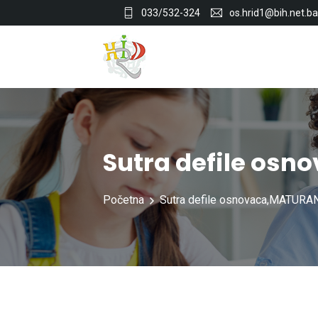
033/532-324
os.hrid1@bih.net.ba
Sutra defile os
Početna
Sutra defile osnovaca,MATURA