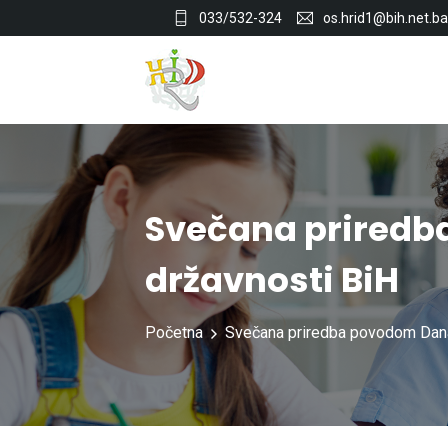
033/532-324
os.hrid1@bih.net.ba
Svečana prired
državnosti BiH
Početna
Svečana priredba povodom Dana