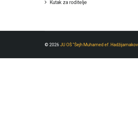
Kutak za roditelje
© 2026
JU OŠ "Šejh Muhamed ef. Hadžijamakov