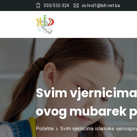
033/532-324
os.hrid1@bih.net.ba
Svim vjernicima
ovog mubarek p
Početna
Svim vjernicima islamske vjeroisp