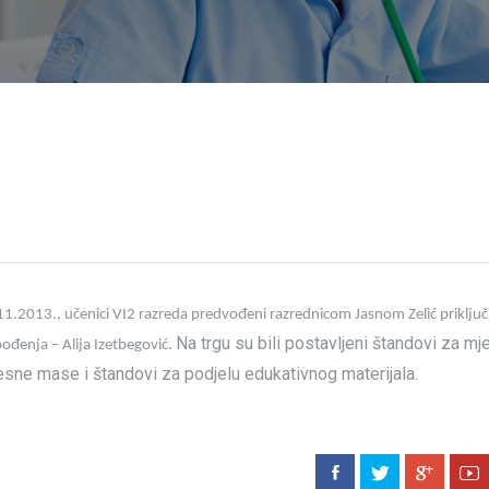
.2013., učenici VI2 razreda predvođeni razrednicom Jasnom Zelić priključil
Na trgu su bili postavljeni štandovi za mj
bođenja – Alija Izetbegović.
elesne mase i štandovi za podjelu edukativnog materijala.