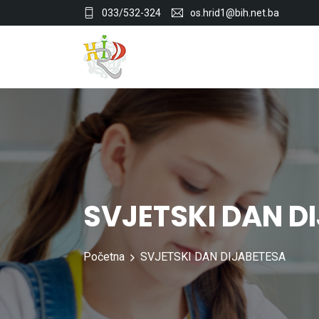
033/532-324
os.hrid1@bih.net.ba
SVJETSKI DAN D
Početna
SVJETSKI DAN DIJABETESA