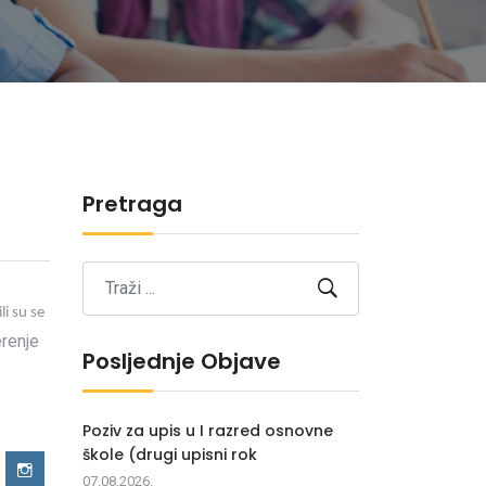
Pretraga
i su se
erenje
Posljednje Objave
Poziv za upis u I razred osnovne
škole (drugi upisni rok
07.08.2026.