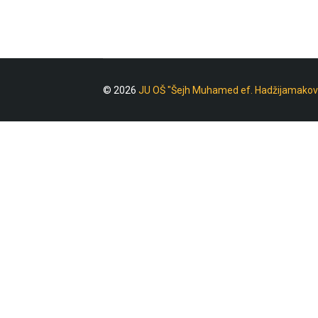
© 2026
JU OŠ "Šejh Muhamed ef. Hadžijamakov