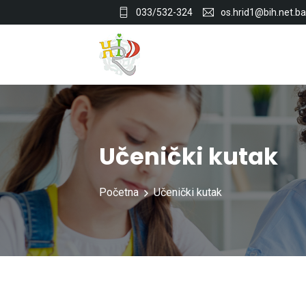
033/532-324
os.hrid1@bih.net.ba
Učenički kutak
Početna
Učenički kutak