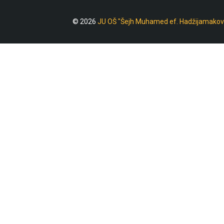
© 2026
JU OŠ "Šejh Muhamed ef. Hadžijamakov