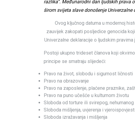
razlika”. Međunarodni dan ljudskih prava o
širom svijeta slave donošenje Univerzalne 
Ovog ključnog datuma u modernoj histor
zauvijek zakopati posljedice genocida ko
Univerzalne deklaracije o ljudskim pravima j
Postoji ukupno trideset članova koji okvirno
principe se smatraju slijedeći:
Pravo na život, slobodu i sigurnost ličnosti
Pravo na obrazovanje
Pravo na zaposlenje, plaćene praznike, zašt
Pravo na puno učešće u kulturnom životu
Sloboda od torture ili svirepog, nehumanog t
Sloboda mišljenja, uvjerenja i vjeroispovjest
Sloboda izražavanja i mišljenja