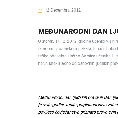
12 Decembra, 2012
MEĐUNARODNI DAN LJ
U utorak, 11.12. 2012. godine učenici viših r
izradom i postavkom plakata, te su u holu šk
teško oboljelog
Hožbo Samira
učenika 1. r
način istakli jedno od osnovnih ljudskih pra
Međunarodni dan ljudskih prava ili Dan lju
je dvije godine ranije potpisana
Univerzalna
povijesti
čovječanstva
priznato pravo svih