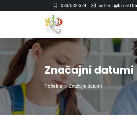
033/532-324
os.hrid1@bih.net.ba
Značajni datumi
Početna
Značajni datumi