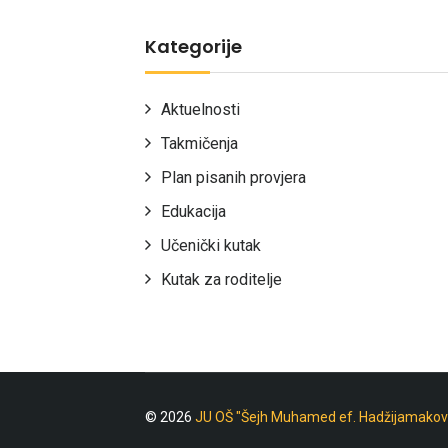
Kategorije
Aktuelnosti
Takmičenja
Plan pisanih provjera
Edukacija
Učenički kutak
Kutak za roditelje
© 2026
JU OŠ "Šejh Muhamed ef. Hadžijamakov