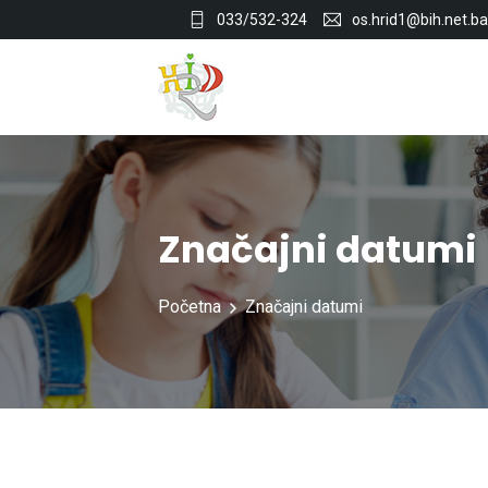
033/532-324
os.hrid1@bih.net.ba
Značajni datumi
Početna
Značajni datumi