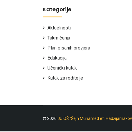
Kategorije
Aktuelnosti
Takmičenja
Plan pisanih provjera
Edukacija
Učenički kutak
Kutak za roditelje
© 2026
JU OŠ "Šejh Muhamed ef. Hadžijamakov