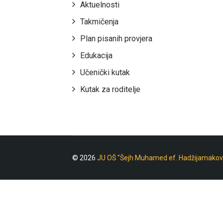
Aktuelnosti
Takmičenja
Plan pisanih provjera
Edukacija
Učenički kutak
Kutak za roditelje
© 2026
JU OŠ "Šejh Muhamed ef. Hadžijamakov