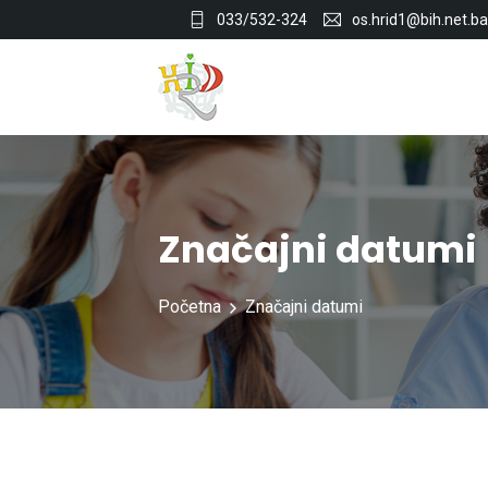
033/532-324
os.hrid1@bih.net.ba
Značajni datumi
Početna
Značajni datumi