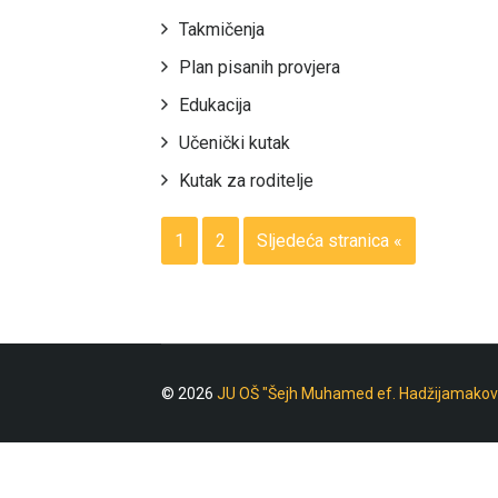
Takmičenja
Plan pisanih provjera
Edukacija
Učenički kutak
Kutak za roditelje
1
2
Sljedeća stranica «
© 2026
JU OŠ "Šejh Muhamed ef. Hadžijamakov