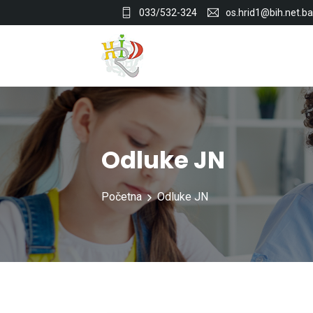
033/532-324
os.hrid1@bih.net.ba
Odluke JN
Početna
Odluke JN