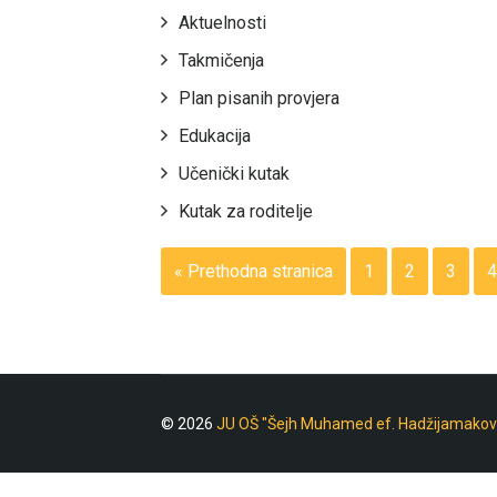
Aktuelnosti
Takmičenja
Plan pisanih provjera
Edukacija
Učenički kutak
Kutak za roditelje
« Prethodna stranica
1
2
3
4
© 2026
JU OŠ "Šejh Muhamed ef. Hadžijamakov